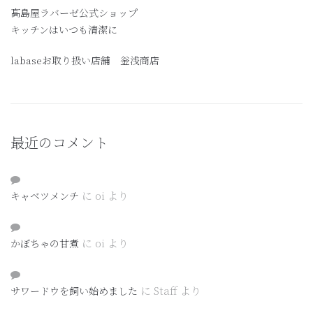
髙島屋ラバーゼ公式ショップ
キッチンはいつも清潔に
labaseお取り扱い店舗 釡浅商店
最近のコメント
に
oi
より
キャベツメンチ
に
oi
より
かぼちゃの甘煮
に
Staff
より
サワードウを飼い始めました