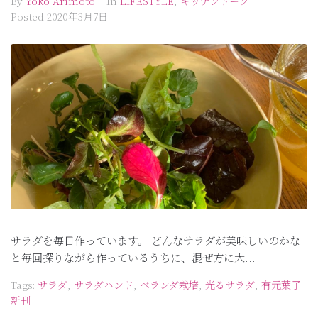
By
Yoko Arimoto
In
LIFESTYLE
,
キッチントーク
Posted
2020年3月7日
サラダを毎日作っています。 どんなサラダが美味しいのかな
と毎回探りながら作っているうちに、混ぜ方に大...
Tags:
サラダ
,
サラダハンド
,
ベランダ栽培
,
光るサラダ
,
有元葉子
新刊