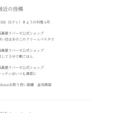
最近の投稿
NHK（Eテレ）きょうの料理 6月
髙島屋ラバーゼ公式ショップ
寒い日はきのこのクリームパスタで
高島屋ラバーゼ公式ショップ
蒸して５分で朝ごはん
髙島屋ラバーゼ公式ショップ
キッチンはいつも清潔に
labaseお取り扱い店舗 釡浅商店