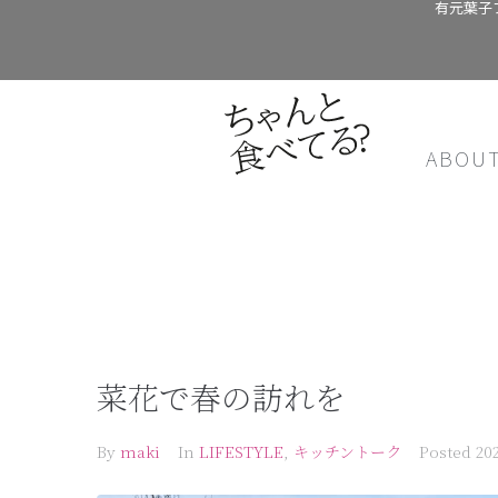
有元葉子
ABOU
菜花で春の訪れを
By
maki
In
LIFESTYLE
,
キッチントーク
Posted
20