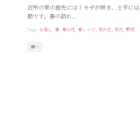
近所の家の庭先にはミモザが咲き、土手には
節です。春の訪れ...
Tags:
お浸し
,
春
,
春の花
,
春レシピ
,
菜の花
,
菜花
,
野菜
0