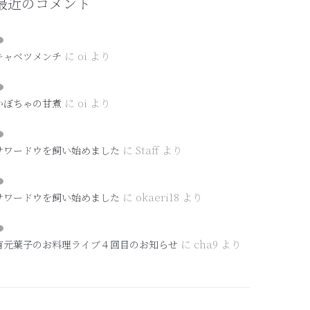
最近のコメント
に
oi
より
キャベツメンチ
に
oi
より
かぼちゃの甘煮
に
Staff
より
サワードウを飼い始めました
に
okaeri18
より
サワードウを飼い始めました
に
cha9
より
有元葉子のお料理ライブ４回目のお知らせ