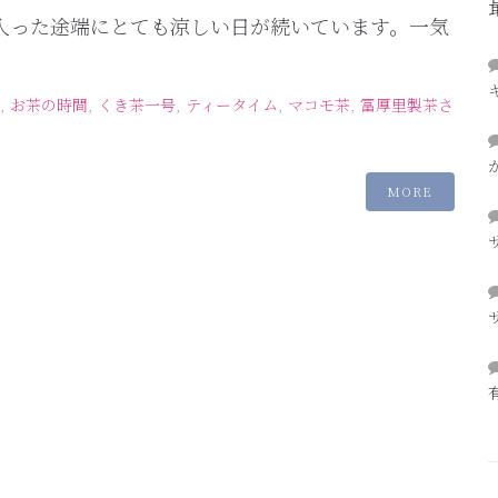
入った途端にとても涼しい日が続いています。一気
,
お茶の時間
,
くき茶一号
,
ティータイム
,
マコモ茶
,
冨厚里製茶さ
MORE