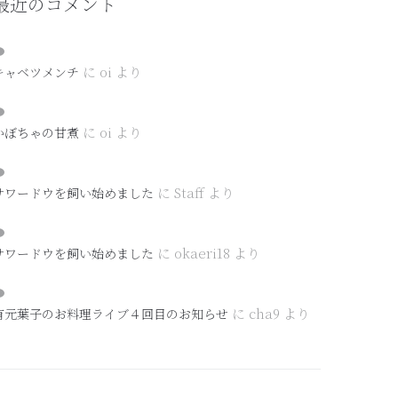
最近のコメント
に
oi
より
キャベツメンチ
に
oi
より
かぼちゃの甘煮
に
Staff
より
サワードウを飼い始めました
に
okaeri18
より
サワードウを飼い始めました
に
cha9
より
有元葉子のお料理ライブ４回目のお知らせ