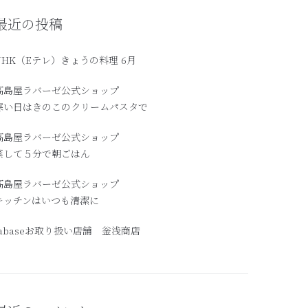
最近の投稿
NHK（Eテレ）きょうの料理 6月
髙島屋ラバーゼ公式ショップ
寒い日はきのこのクリームパスタで
高島屋ラバーゼ公式ショップ
蒸して５分で朝ごはん
髙島屋ラバーゼ公式ショップ
キッチンはいつも清潔に
labaseお取り扱い店舗 釡浅商店