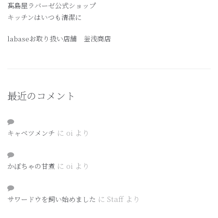
髙島屋ラバーゼ公式ショップ
キッチンはいつも清潔に
labaseお取り扱い店舗 釡浅商店
最近のコメント
に
oi
より
キャベツメンチ
に
oi
より
かぼちゃの甘煮
に
Staff
より
サワードウを飼い始めました