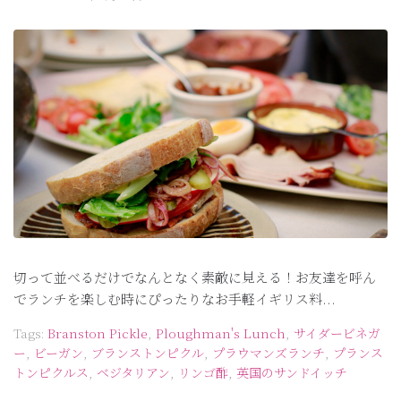
切って並べるだけでなんとなく素敵に見える！お友達を呼ん
でランチを楽しむ時にぴったりなお手軽イギリス料...
Tags:
Branston Pickle
,
Ploughman's Lunch
,
サイダービネガ
ー
,
ビーガン
,
ブランストンピクル
,
プラウマンズランチ
,
プランス
トンピクルス
,
ベジタリアン
,
リンゴ酢
,
英国のサンドイッチ