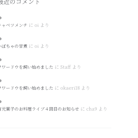
最近のコメント
に
oi
より
キャベツメンチ
に
oi
より
かぼちゃの甘煮
に
Staff
より
サワードウを飼い始めました
に
okaeri18
より
サワードウを飼い始めました
に
cha9
より
有元葉子のお料理ライブ４回目のお知らせ