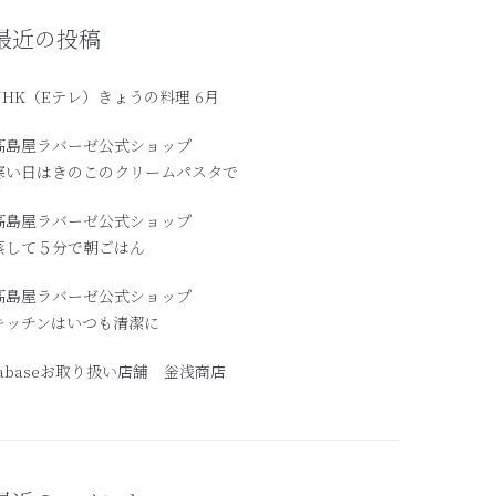
最近の投稿
NHK（Eテレ）きょうの料理 6月
髙島屋ラバーゼ公式ショップ
寒い日はきのこのクリームパスタで
高島屋ラバーゼ公式ショップ
蒸して５分で朝ごはん
髙島屋ラバーゼ公式ショップ
キッチンはいつも清潔に
labaseお取り扱い店舗 釡浅商店