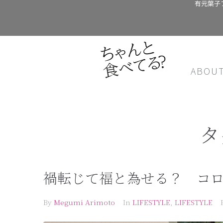
有元葉子
ABOU
タ
禍転じて福と為せる？ コ
By
Megumi Arimoto
In
LIFESTYLE
,
LIFESTYLE