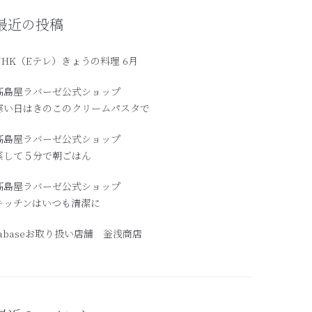
最近の投稿
NHK（Eテレ）きょうの料理 6月
髙島屋ラバーゼ公式ショップ
寒い日はきのこのクリームパスタで
高島屋ラバーゼ公式ショップ
蒸して５分で朝ごはん
髙島屋ラバーゼ公式ショップ
キッチンはいつも清潔に
labaseお取り扱い店舗 釡浅商店