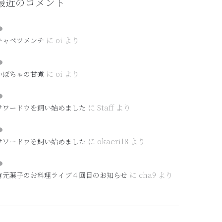
最近のコメント
に
oi
より
キャベツメンチ
に
oi
より
かぼちゃの甘煮
に
Staff
より
サワードウを飼い始めました
に
okaeri18
より
サワードウを飼い始めました
に
cha9
より
有元葉子のお料理ライブ４回目のお知らせ