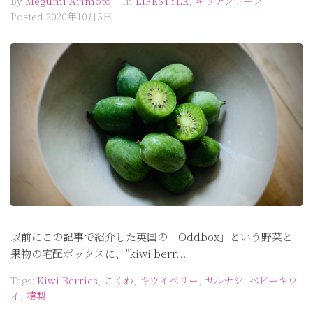
By
Megumi Arimoto
In
LIFESTYLE
,
キッチントーク
Posted
2020年10月5日
以前にこの記事で紹介した英国の「Oddbox」という野菜と
果物の宅配ボックスに、"kiwi berr...
Tags:
Kiwi Berries
,
こくわ
,
キウイベリー
,
サルナシ
,
ベビーキウ
イ
,
猿梨