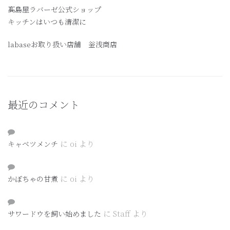
髙島屋ラバーゼ公式ショップ
キッチンはいつも清潔に
labaseお取り扱い店舗 釡浅商店
最近のコメント
に
oi
より
キャベツメンチ
に
oi
より
かぼちゃの甘煮
に
Staff
より
サワードウを飼い始めました