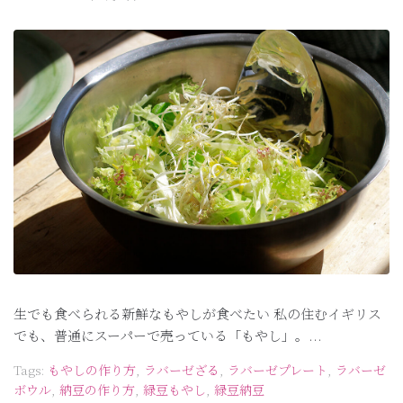
生でも食べられる新鮮なもやしが食べたい 私の住むイギリス
でも、普通にスーパーで売っている「もやし」。...
Tags:
もやしの作り方
,
ラバーゼざる
,
ラバーゼプレート
,
ラバーゼ
ボウル
,
納豆の作り方
,
緑豆もやし
,
緑豆納豆