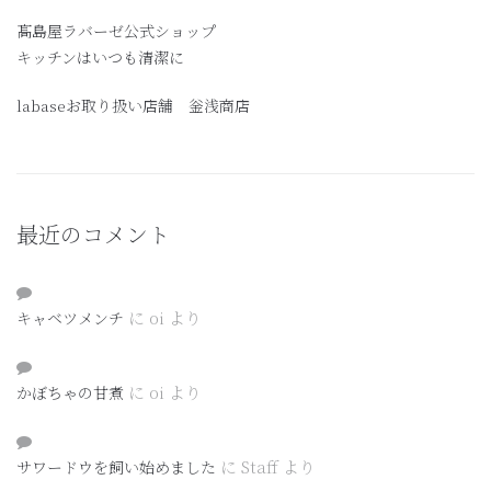
髙島屋ラバーゼ公式ショップ
キッチンはいつも清潔に
labaseお取り扱い店舗 釡浅商店
最近のコメント
に
oi
より
キャベツメンチ
に
oi
より
かぼちゃの甘煮
に
Staff
より
サワードウを飼い始めました