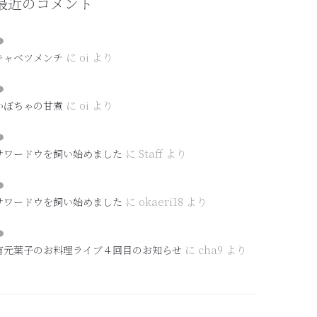
最近のコメント
に
oi
より
キャベツメンチ
に
oi
より
かぼちゃの甘煮
に
Staff
より
サワードウを飼い始めました
に
okaeri18
より
サワードウを飼い始めました
に
cha9
より
有元葉子のお料理ライブ４回目のお知らせ