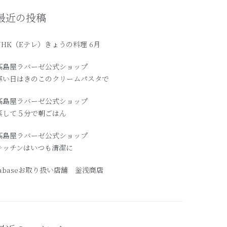
最近の投稿
NHK（Eテレ）きょうの料理 6月
髙島屋ラバーゼ公式ショップ
寒い日はきのこのクリームパスタで
高島屋ラバーゼ公式ショップ
蒸して５分で朝ごはん
髙島屋ラバーゼ公式ショップ
キッチンはいつも清潔に
labaseお取り扱い店舗 釡浅商店