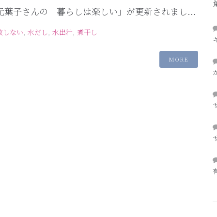
ry 有元葉子さんの「暮らしは楽しい」が更新されまし...
敗しない
,
水だし
,
水出汁
,
煮干し
MORE