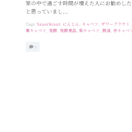
家の中で過ごす時間が増えた人にお勧めした
と思っていまし...
Tags:
Sauerkraut
,
にんじん
,
キャベツ
,
ザワークラウト
春キャベツ
,
発酵
,
発酵食品
,
紫キャベツ
,
腸活
,
赤キャベ
1