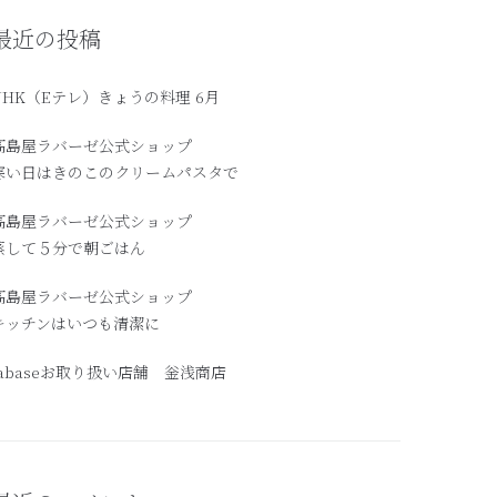
最近の投稿
NHK（Eテレ）きょうの料理 6月
髙島屋ラバーゼ公式ショップ
寒い日はきのこのクリームパスタで
高島屋ラバーゼ公式ショップ
蒸して５分で朝ごはん
髙島屋ラバーゼ公式ショップ
キッチンはいつも清潔に
labaseお取り扱い店舗 釡浅商店