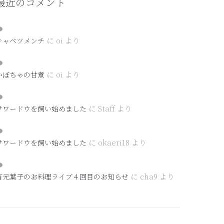
最近のコメント
に
oi
より
キャベツメンチ
に
oi
より
かぼちゃの甘煮
に
Staff
より
サワードウを飼い始めました
に
okaeri18
より
サワードウを飼い始めました
に
cha9
より
有元葉子のお料理ライブ４回目のお知らせ