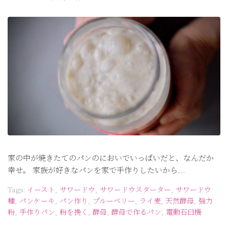
家の中が焼きたてのパンのにおいでいっぱいだと、なんだか
幸せ。 家族が好きなパンを家で手作りしたいから...
Tags:
イースト
,
サワードウ
,
サワードウスターター
,
サワードウ
種
,
パンケーキ
,
パン作り
,
プルーベリー
,
ライ麦
,
天然酵母
,
強力
粉
,
手作りパン
,
粉を挽く
,
酵母
,
酵母で作るパン
,
電動石臼機