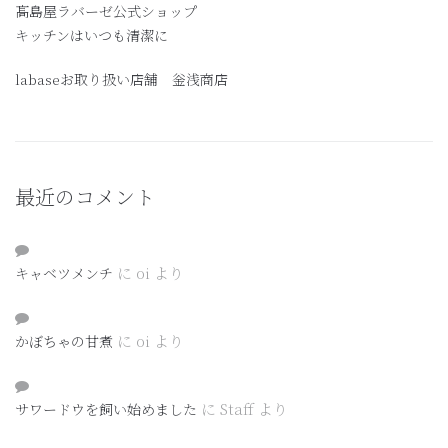
髙島屋ラバーゼ公式ショップ
キッチンはいつも清潔に
labaseお取り扱い店舗 釡浅商店
最近のコメント
に
oi
より
キャベツメンチ
に
oi
より
かぼちゃの甘煮
に
Staff
より
サワードウを飼い始めました