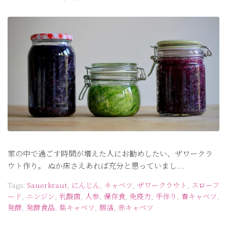
家の中で過ごす時間が増えた人にお勧めしたい、ザワークラ
ウト作り。 ぬか床さえあれば充分と思っていまし...
Tags:
Sauerkraut
,
にんじん
,
キャベツ
,
ザワークラウト
,
スローフ
ード
,
ニンジン
,
乳酸菌
,
人参
,
保存食
,
免疫力
,
手作り
,
春キャベツ
,
発酵
,
発酵食品
,
紫キャベツ
,
腸活
,
赤キャベツ