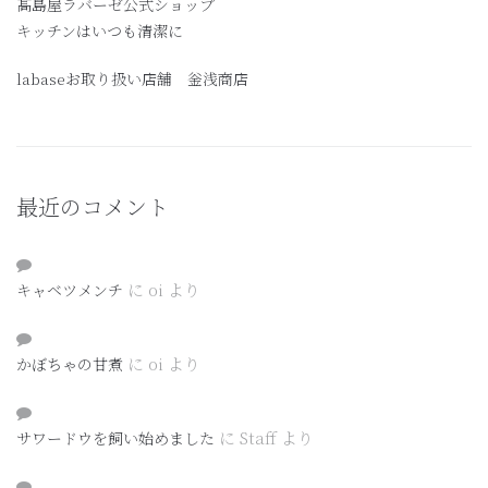
髙島屋ラバーゼ公式ショップ
キッチンはいつも清潔に
labaseお取り扱い店舗 釡浅商店
最近のコメント
に
oi
より
キャベツメンチ
に
oi
より
かぼちゃの甘煮
に
Staff
より
サワードウを飼い始めました