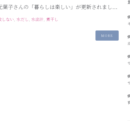
ry 有元葉子さんの「暮らしは楽しい」が更新されまし...
敗しない
,
水だし
,
水出汁
,
煮干し
MORE