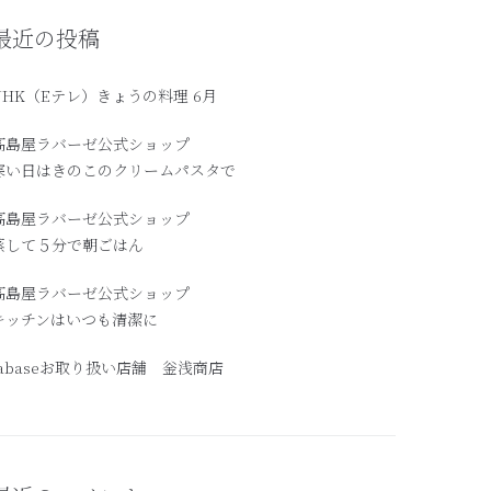
最近の投稿
NHK（Eテレ）きょうの料理 6月
髙島屋ラバーゼ公式ショップ
寒い日はきのこのクリームパスタで
高島屋ラバーゼ公式ショップ
蒸して５分で朝ごはん
髙島屋ラバーゼ公式ショップ
キッチンはいつも清潔に
labaseお取り扱い店舗 釡浅商店