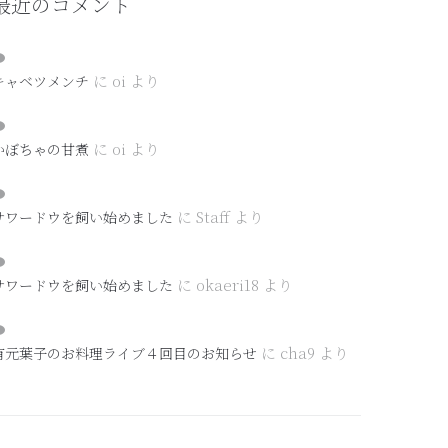
最近のコメント
に
oi
より
キャベツメンチ
に
oi
より
かぼちゃの甘煮
に
Staff
より
サワードウを飼い始めました
に
okaeri18
より
サワードウを飼い始めました
に
cha9
より
有元葉子のお料理ライブ４回目のお知らせ