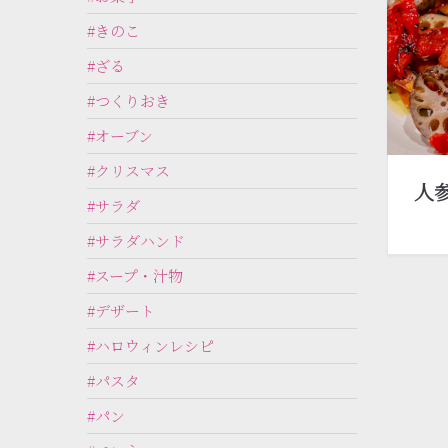
#きのこ
#ざる
#つくりおき
#オーブン
#クリスマス
人
#サラダ
#サラダハンド
#スープ・汁物
#デザート
#ハロウィンレシピ
#パスタ
#パン