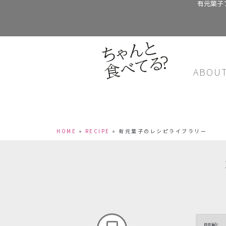
有元葉子
ABOU
HOME
»
RECIPE
»
有元葉子のレシピライブラリー
閲覧