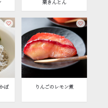
ン
栗きんとん
かぼ
りんごのレモン煮