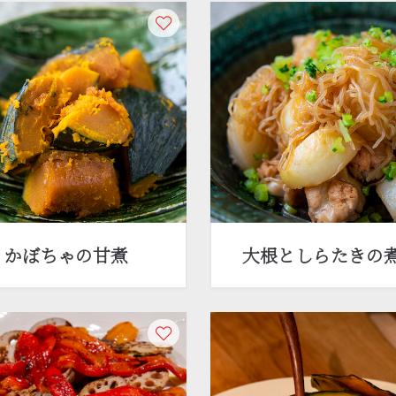
かぼちゃの甘煮
大根としらたきの