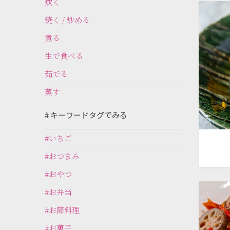
炊く
焼く / 炒める
煮る
生で食べる
茹でる
蒸す
# キーワードタグでみる
#いちご
#おつまみ
#おやつ
#お弁当
#お節料理
#お菓子