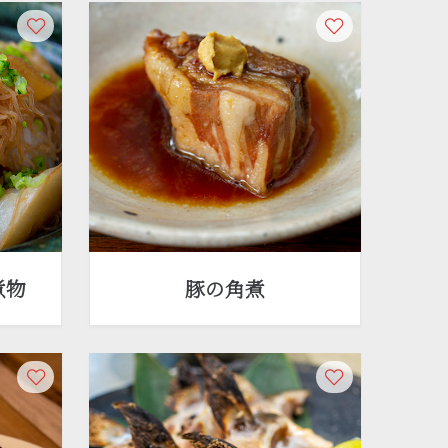
煮物
豚の角煮