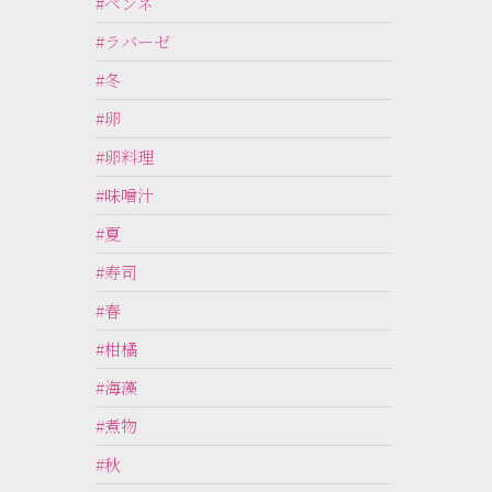
#ペンネ
#ラバーゼ
#冬
#卵
#卵料理
#味噌汁
#夏
#寿司
#春
#柑橘
#海藻
#煮物
#秋