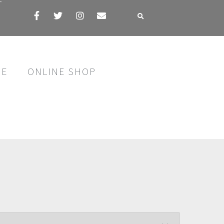
す
SE
ONLINE SHOP
ー