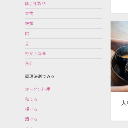
卵 / 乳製品
果物
穀類
肉
豆
野菜 / 海藻
魚介
調理法別でみる
オーブン料理
和える
大
揚げる
漬ける