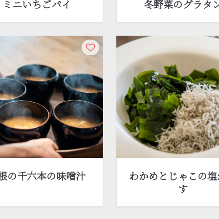
ミニいちごパイ
冬野菜のグラタ
根の千六本の味噌汁
わかめとじゃこの塩
す