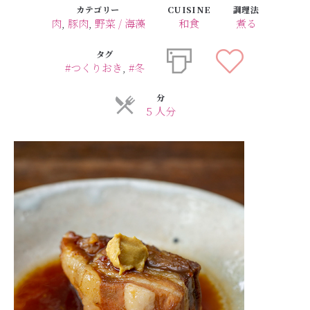
カテゴリー
CUISINE
調理法
肉
,
豚肉
,
野菜 / 海藻
和食
煮る
タグ
#つくりおき
,
#冬
分
5 人分