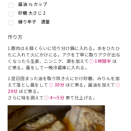
醤油
½
カップ
砂糖
大さじ
2
練り辛子 適量
作り方
1.豚肉は６個くらいに切り分け鍋に入れる。水をひたひ
たに入れて火にかけにる。アクを丁寧に取りアクが出な
くなったら生姜、ニンニク、酒を加えて
1時間半
ほ
ど煮る。蓋をして一晩冷蔵庫に入れる。
2.翌日固まった油を取り除き火にかけ砂糖、みりんを加
えて落とし蓋をして
30分
ほど煮る。醤油を加えて
20分
ほど煮る。
さらに味を調えて
4〜5分
煮て仕上げる。