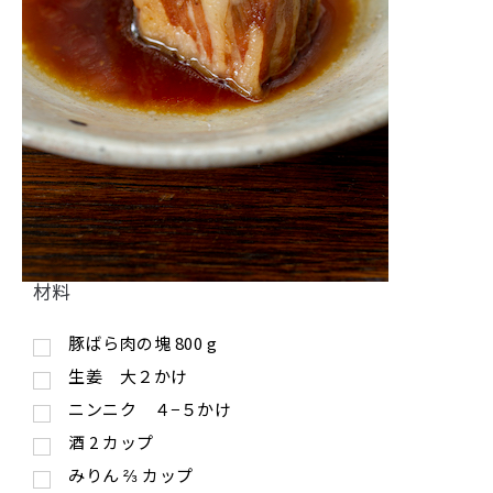
材料
豚ばら肉の塊
800
g
生姜 大２かけ
ニンニク ４−５かけ
酒
2
カップ
みりん
⅔
カップ