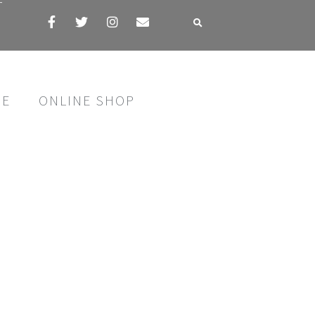
す
SE
ONLINE SHOP