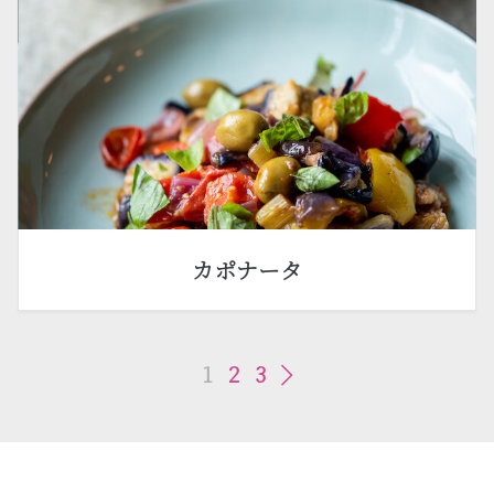
カポナータ
1
2
3