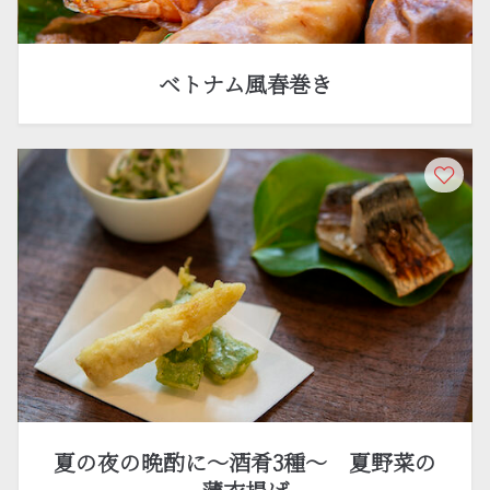
ベトナム風春巻き
夏の夜の晩酌に〜酒肴3種〜 夏野菜の