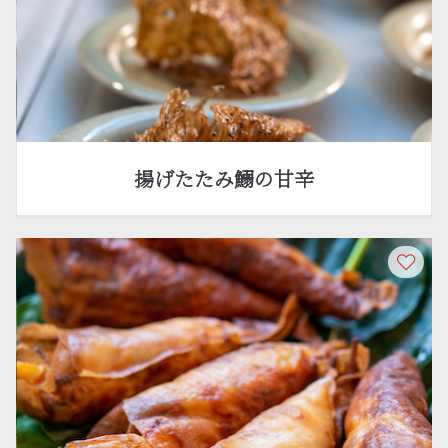
揚げたたみ鰯の甘辛