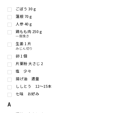
ごぼう
30
g
蓮根
70
g
人参
40
g
鶏もも肉
250
g
一度挽き
生姜
1
片
みじん切り
卵
1
個
片栗粉
大さじ
2
塩 少々
揚げ油 適量
ししとう 12〜15本
七味 お好み
A