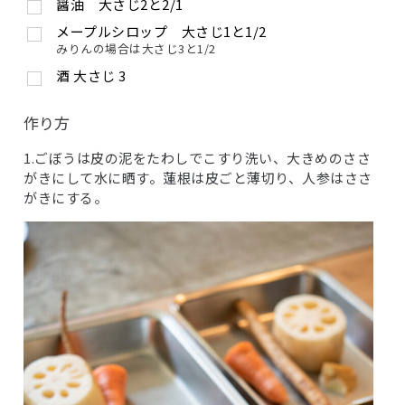
醤油 大さじ2と2/1
メープルシロップ 大さじ1と1/2
みりんの場合は大さじ3と1/2
酒
大さじ
3
作り方
1.ごぼうは皮の泥をたわしでこすり洗い、大きめのささ
がきにして水に晒す。蓮根は皮ごと薄切り、人参はささ
がきにする。