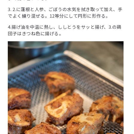
3. 2.に蓮根と人参、ごぼうの水気を拭き取って加え、手
でよく練り混ぜる。12等分にして円形に形作る。
4.揚げ油を中温に熱し、ししとうをサッと揚げ、3.の鶏
団子はきつね色に揚げる。