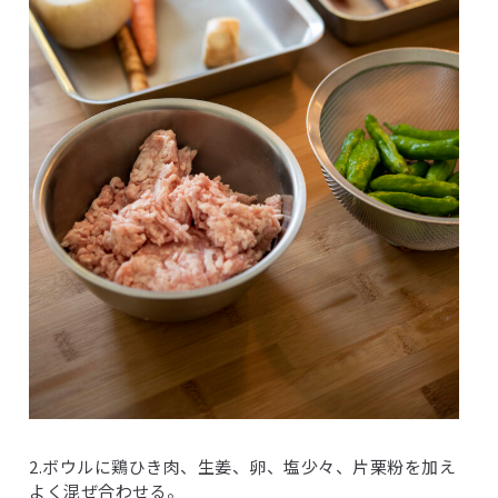
2.ボウルに鶏ひき肉、生姜、卵、塩少々、片栗粉を加え
よく混ぜ合わせる。