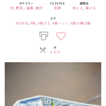
カテゴリー
CUISINE
調理法
肉
,
野菜 / 海藻
,
鶏肉
和食
和える
,
揚げる
タグ
#お弁当
,
#秋
,
#角ざる
,
#角バット
,
#鉄の揚げ鍋
分
4 人分