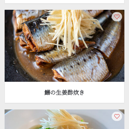
鰯の生姜酢炊き