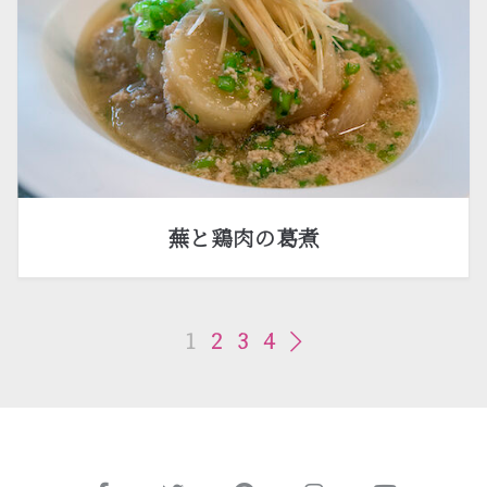
蕪と鶏肉の葛煮
1
2
3
4