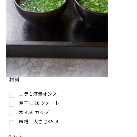
材料
ニラ
1
液量オンス
煮干し
20
クォート
水
4.50
カップ
味噌 大さじ3.5-4