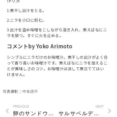
作り方
1.煮干し出汁をとる。
2.ニラを小口に刻む。
3.出汁を温め味噌をこしながら溶き入れ、煮えばなにニ
ラを放つ。すぐに火を止める。
コメントby Yoko Arimoto
シンプルにニラだけのお味噌汁。煮干しの出汁がよく合
って香り高いお味噌汁です。煮えばなにニラを加えるこ
とが美味しさのコツ。お味噌汁は決して煮立ててはい
けません。
写真撮影：中本浩平
PREVIOUS
NEXT
卵のサンドウィッチ
サルサベルデのペンネ