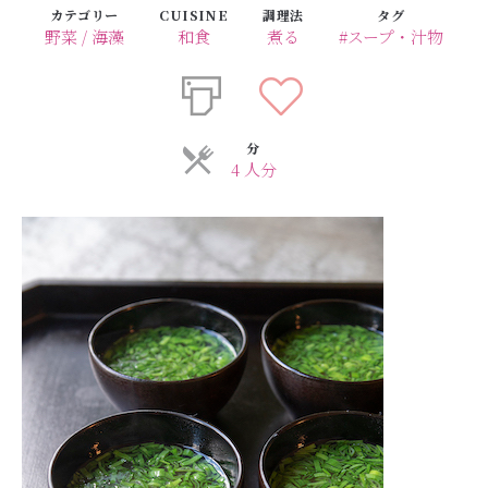
カテゴリー
CUISINE
調理法
タグ
野菜 / 海藻
和食
煮る
#スープ・汁物
分
4 人分