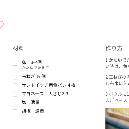
材料
作り方
1.かたゆ
卵 3-4個
い時は、黄
かたゆでたまご
玉ねぎ
½
個
2.玉ねぎ
し布巾に包
サンドイッチ用食パン
4
枚
マヨネーズ 大さじ2-3
3.ボウル
まごペース
塩 適量
胡椒 適量