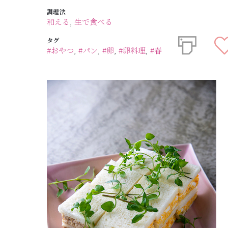
調理法
和える
,
生で食べる
タグ
#おやつ
,
#パン
,
#卵
,
#卵料理
,
#春