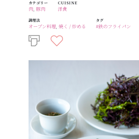
カテゴリー
CUISINE
肉
,
豚肉
洋食
調理法
タグ
オーブン料理
,
焼く / 炒める
#鉄のフライパン