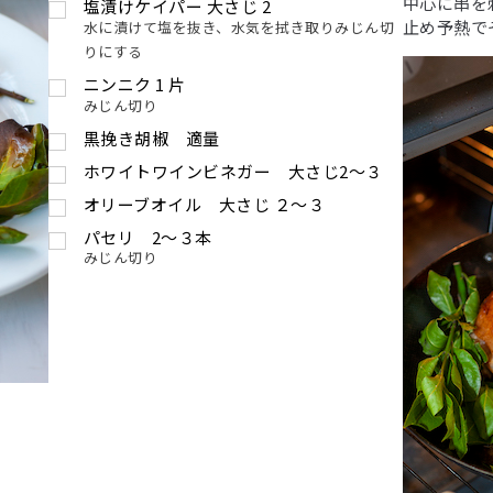
中心に串を
塩漬けケイパー
大さじ
2
止め予熱で
水に漬けて塩を抜き、水気を拭き取りみじん切
りにする
ニンニク
1
片
みじん切り
黒挽き胡椒 適量
ホワイトワインビネガー 大さじ2〜３
オリーブオイル 大さじ ２〜３
パセリ 2〜３本
みじん切り