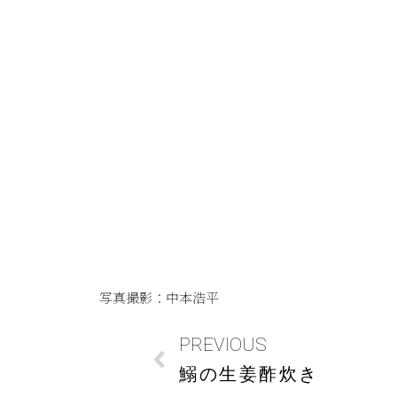
写真撮影：中本浩平
PREVIOUS
鰯の生姜酢炊き