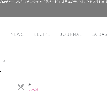
プロデュースのキッチンウェア「ラバーゼ 」は日本のモノづくりを応援しま
T
NEWS
RECIPE
JOURNAL
LA BA
ース
イ
分
5 人分