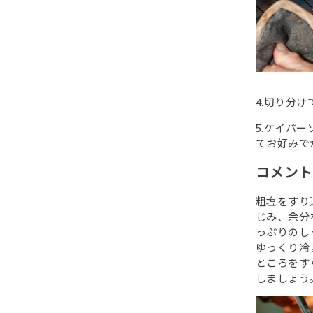
4.切り分
5.ケイパ
てお好みで
コメントby
粗塩をすり
じみ、余分
っぷりのし
ゆっくり冷
ところをす
しましょう