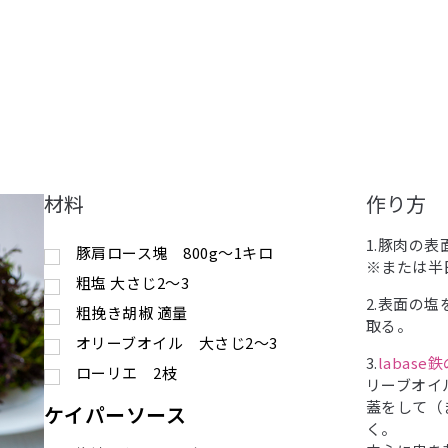
材料
作り方
1.豚肉の
豚肩ロース塊 800g〜1キロ
※または半
粗塩 大さじ2〜3
2.表面の
粗挽き胡椒 適量
取る。
オリーブオイル 大さじ2〜3
3.
labas
ローリエ 2枝
リーブオイ
蓋をして（
ケイパーソース
く。