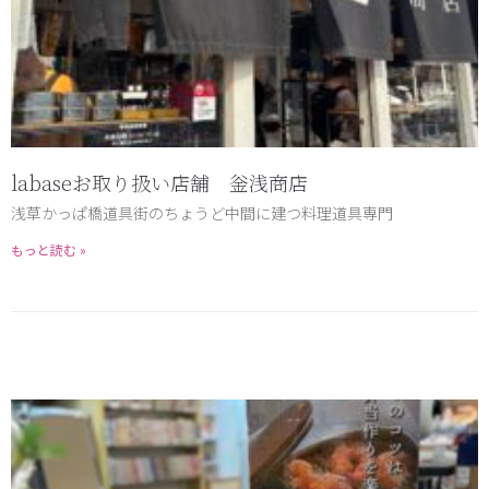
labaseお取り扱い店舗 釡浅商店
浅草かっぱ橋道具街のちょうど中間に建つ料理道具専門
もっと読む »