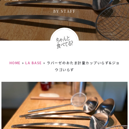
BY
STAFF
HOME
»
LA BASE
»
ラバーゼのおたま計量カップいらず&ジョ
ウゴいらず