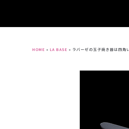
HOME
»
LA BASE
»
ラバーゼの玉子焼き器は四角