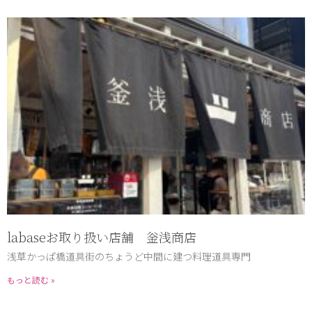
labaseお取り扱い店舗 釡浅商店
浅草かっぱ橋道具街のちょうど中間に建つ料理道具専門
もっと読む »