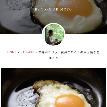
BY
YOKO ARIMOTO
HOME
»
LA BASE
»
白身がカリッ、黄身がとろりの目玉焼きを
作ろう