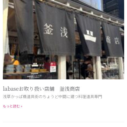
labaseお取り扱い店舗 釡浅商店
浅草かっぱ橋道具街のちょうど中間に建つ料理道具専門
もっと読む »