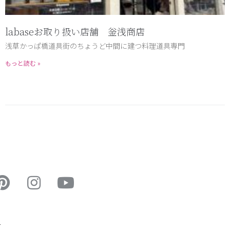
labaseお取り扱い店舗 釡浅商店
浅草かっぱ橋道具街のちょうど中間に建つ料理道具専門
もっと読む »
ー