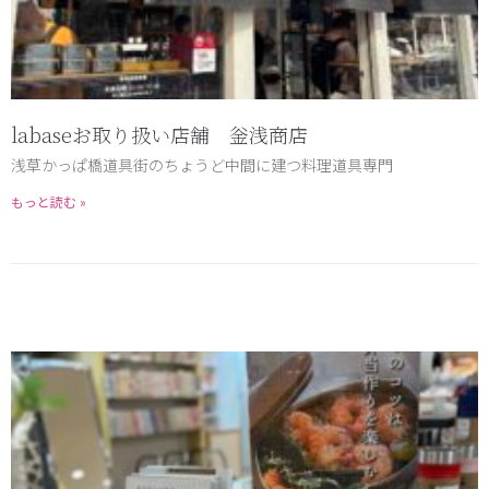
labaseお取り扱い店舗 釡浅商店
浅草かっぱ橋道具街のちょうど中間に建つ料理道具専門
もっと読む »