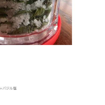
»
バジル塩