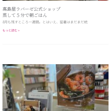
高島屋ラバーゼ公式ショップ
蒸して５分で朝ごはん
8月も残すところ一週間。とはいえ、猛暑はまだまだ続
もっと読む »