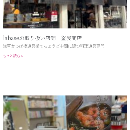
labaseお取り扱い店舗 釡浅商店
浅草かっぱ橋道具街のちょうど中間に建つ料理道具専門
もっと読む »