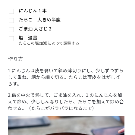
にんじん
1
本
たらこ 大きめ半腹
ごま油
大さじ
2
塩 適量
たらこの塩加減によって調整する
作り方
1.にんじんは皮を剥いて斜め薄切りにし、少しずつずら
して重ね、端から細く切る。たらこは薄皮をはがしば
らす。
2.鍋を中火で熱して、ごま油を入れ、1.のにんじんを加
えて炒め、少ししんなりしたら、たらこを加えて炒め合
わせる。（たらこがバラバラになるまで）