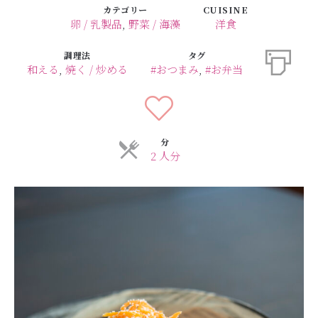
カテゴリー
CUISINE
卵 / 乳製品
,
野菜 / 海藻
洋食
調理法
タグ
和える
,
焼く / 炒める
#おつまみ
,
#お弁当
分
2 人分