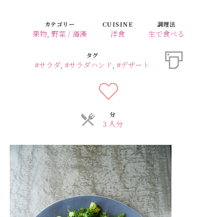
カテゴリー
CUISINE
調理法
果物
,
野菜 / 海藻
洋食
生で食べる
タグ
#サラダ
,
#サラダハンド
,
#デザート
分
3 人分