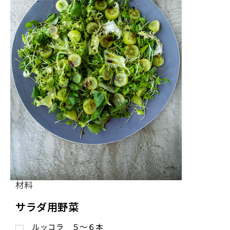
材料
サラダ用野菜
ルッコラ ５〜６本