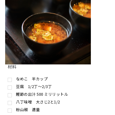
材料
なめこ 半カップ
豆腐 1/2丁〜2/3丁
鰹節の出汁
500
ミリリットル
八丁味噌 大さじ2と1/2
粉山椒 適量