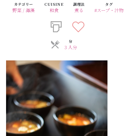
カテゴリー
CUISINE
調理法
タグ
野菜 / 海藻
和食
煮る
#スープ・汁物
分
3 人分