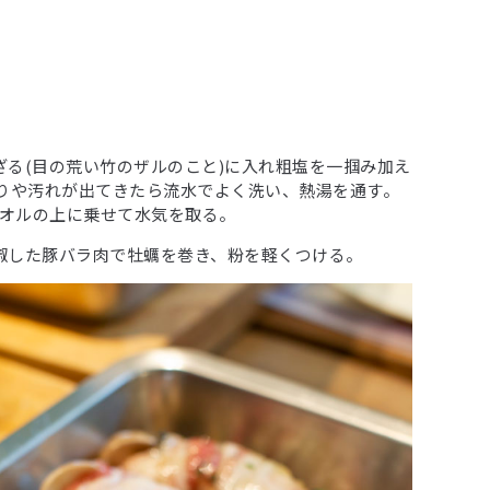
めざる(目の荒い竹のザルのこと)に入れ粗塩を一掴み加え
りや汚れが出てきたら流水でよく洗い、熱湯を通す。
タオルの上に乗せて水気を取る。
胡椒した豚バラ肉で牡蠣を巻き、粉を軽くつける。