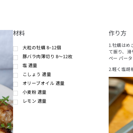
材料
作り方
1.牡蠣は
大粒の牡蠣 8~12個
て振り、滑
豚バラ肉薄切り 8〜12枚
ペー パー
塩 適量
2.軽く塩
こしょう 適量
オリーブオイル 適量
小麦粉 適量
レモン 適量