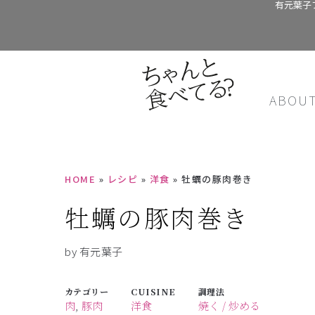
有元葉子
ABOU
HOME
»
レシピ
»
洋食
»
牡蠣の豚肉巻き
牡蠣の豚肉巻き
by 有元葉子
カテゴリー
CUISINE
調理法
肉
,
豚肉
洋食
焼く / 炒める