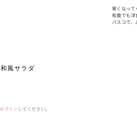
寒くなって
和食でも洋
バスコで、
の和風サラダ
ログイン
してください。