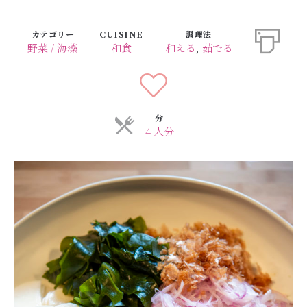
カテゴリー
CUISINE
調理法
野菜 / 海藻
和食
和える
,
茹でる
分
4 人分