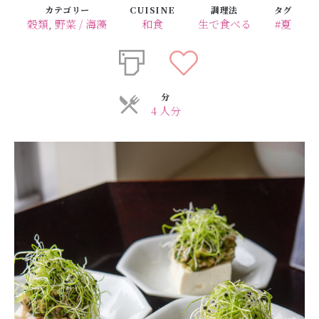
カテゴリー
CUISINE
調理法
タグ
穀類
,
野菜 / 海藻
和食
生で食べる
#夏
分
4 人分