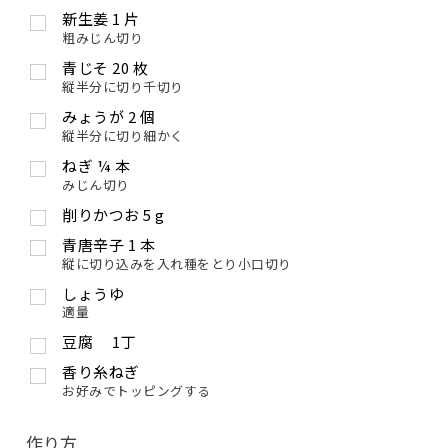
新生姜
1
片
粗みじん切り
青じそ
20
枚
縦半分に切り千切り
みょうが
2
個
縦半分に切り細かく
ねぎ
¼
本
みじん切り
削りかつお
5
g
青唐辛子
1
本
縦に切り込みを入れ種をとり小口切り
しょうゆ
適量
豆腐 1丁
香り糸ねぎ
お好みでトッピングする
作り方