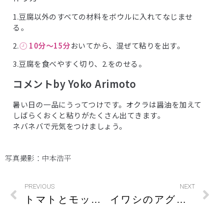
1.豆腐以外のすべての材料をボウルに入れてなじませ
る。
2.
10分〜15分
おいてから、混ぜて粘りを出す。
3.豆腐を食べやすく切り、2.をのせる。
コメントby Yoko Arimoto
暑い日の一品にうってつけです。オクラは醤油を加えて
しばらくおくと粘りがたくさん出てきます。
ネバネバで元気をつけましょう。
写真撮影：中本浩平
PREVIOUS
NEXT
トマトとモッツァレラの串刺し
イワシのアグロドルチェ