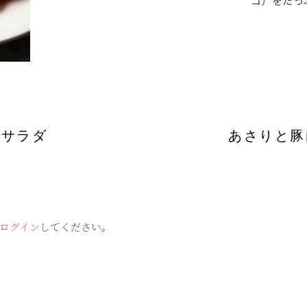
コ）をたっ
のサラダ
あさりと豚
ログイン
してください。