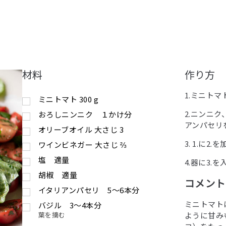
材料
作り方
1.ミニト
ミニトマト
300
g
2.ニンニ
おろしニンニク １かけ分
アンパセリ
オリーブオイル
大さじ
3
3. 1.に2
ワインビネガー
大さじ
⅔
塩 適量
4.器に3
胡椒 適量
コメントby
イタリアンパセリ 5〜6本分
ミニトマト
バジル 3〜4本分
葉を摘む
ように甘み