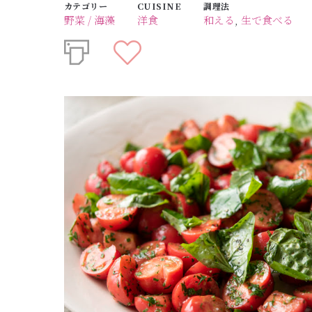
カテゴリー
CUISINE
調理法
野菜 / 海藻
洋食
和える
,
生で食べる