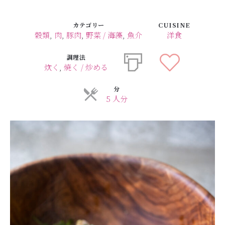
カテゴリー
CUISINE
穀類
,
肉
,
豚肉
,
野菜 / 海藻
,
魚介
洋食
調理法
炊く
,
焼く / 炒める
分
5 人分