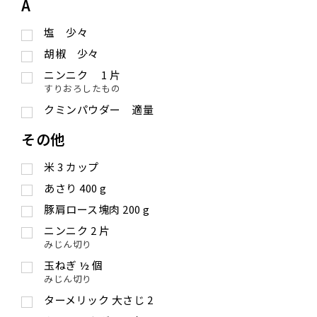
A
塩 少々
胡椒 少々
ニンニク
1
片
すりおろしたもの
クミンパウダー 適量
その他
米
3
カップ
あさり
400
g
豚肩ロース塊肉
200
g
ニンニク
2
片
みじん切り
玉ねぎ
½
個
みじん切り
ターメリック
大さじ
2