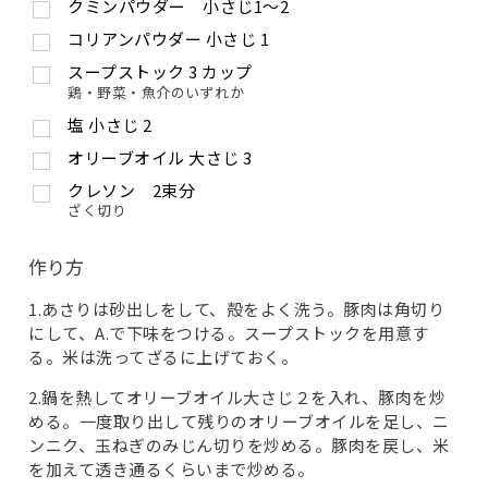
クミンパウダー 小さじ1〜2
コリアンパウダー
小さじ
1
スープストック
3
カップ
鶏・野菜・魚介のいずれか
塩
小さじ
2
オリーブオイル
大さじ
3
クレソン 2束分
ざく切り
作り方
1.あさりは砂出しをして、殻をよく洗う。豚肉は角切り
にして、A.で下味をつける。スープストックを用意す
る。米は洗ってざるに上げておく。
2.鍋を熱してオリーブオイル大さじ２を入れ、豚肉を炒
める。一度取り出して残りのオリーブオイルを足し、ニ
ンニク、玉ねぎのみじん切りを炒める。豚肉を戻し、米
を加えて透き通るくらいまで炒める。