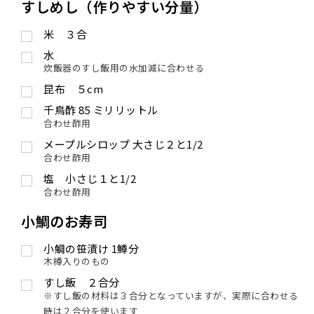
すしめし（作りやすい分量）
米 ３合
水
炊飯器のすし飯用の水加減に合わせる
昆布 ５cm
千鳥酢
85
ミリリットル
合わせ酢用
メープルシロップ 大さじ２と1/2
合わせ酢用
塩 小さじ１と1/2
合わせ酢用
小鯛のお寿司
小鯛の笹漬け 1鱒分
木樽入りのもの
すし飯 ２合分
※すし飯の材料は３合分となっていますが、実際に合わせる
時は２合分を使います