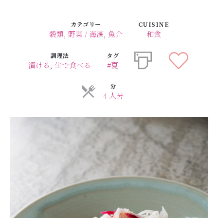
カテゴリー
CUISINE
穀類
,
野菜 / 海藻
,
魚介
和食
調理法
タグ
漬ける
,
生で食べる
#夏
分
4 人分