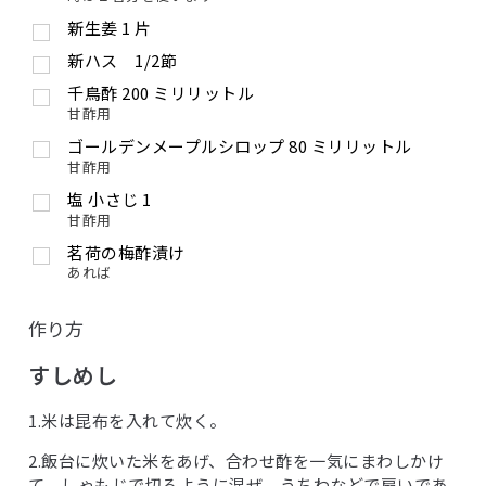
新生姜
1
片
新ハス 1/2節
千鳥酢
200
ミリリットル
甘酢用
ゴールデンメープルシロップ
80
ミリリットル
甘酢用
塩
小さじ
1
甘酢用
茗荷の梅酢漬け
あれば
作り方
すしめし
1.米は昆布を入れて炊く。
2.飯台に炊いた米をあげ、合わせ酢を一気にまわしかけ
て、しゃもじで切るように混ぜ、うちわなどで扇いであ