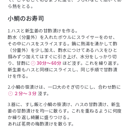
ら熱をとる。
小鯛のお寿司
1.ハスと新生姜の甘酢漬けを作る。
酢水（分量外）を入れたボウルにスライサーをのせ、
その中にハスをスライスする。鍋に熱湯を湧かして酢
（分量外）を少し加え、酢水につけてあるハスをひと
掴みずつ加えてはすぐに引き上げ、水分をしっかり切
り、甘酢に
30分〜60分
ほど浸す。これを繰り返す。
新生姜もハスと同様にスライスし、同じ手順で甘酢漬
けを作る。
2.小鯛の笹漬けは、一口大のそぎ切りにし、合わせ酢に
２分〜３分
浸す。
3.器に、すし飯と小鯛の笹漬け、ハスの甘酢漬け、新生
姜の甘酢漬けを均一に散らす。これを重ねるように何度
か繰り返し綺麗に盛りつける。
あれば茗荷の梅酢漬けを散らす。