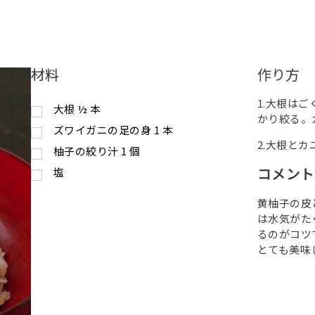
材料
作り方
1.大根は
大根
½
本
かり絞る。
ズワイガニの足の身
1
本
2.大根と
柚子の絞り汁
1
個
コメントby
塩
黄柚子の皮
は水気がた
るのがコツ
とても美味