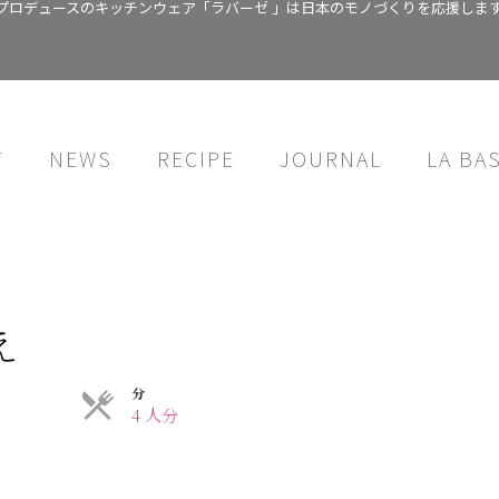
プロデュースのキッチンウェア「ラバーゼ 」は日本のモノづくりを応援しま
T
NEWS
RECIPE
JOURNAL
LA BA
え
分
4 人分