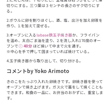
切りにする。三つ葉は３センチの長さのザク切りにす
る。
2.ボウルに卵を割りほぐし、酒、塩、出汁を加え卵液を
作り、1.を加えて混ぜる。
3.オーブンに入る
labase鉄玉子焼き器
か、フライパン
を温め、太白ごま油を塗り、2.を流し入れ170度のオー
ブンで
40分
ほど焼いて中まで火を通す。
※中心を手で押して固まっていれば焼けている。
4.玉子焼き器から取り出して、切り分ける。
コメントby Yoko Arimoto
きのこをたっぷり入れた卵焼きです。卵焼き器を使って
オーブンで焼き上げます。ガス火で蓋をして焼くことも
できます。和食の一品に、お弁当のおかずに、重宝しま
す。