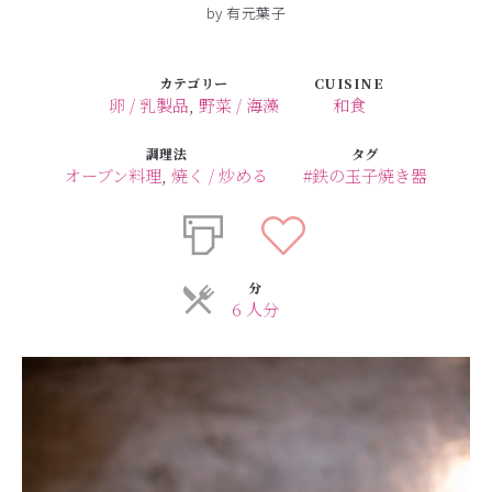
by 有元葉子
カテゴリー
CUISINE
卵 / 乳製品
,
野菜 / 海藻
和食
調理法
タグ
オーブン料理
,
焼く / 炒める
#鉄の玉子焼き器
分
6 人分