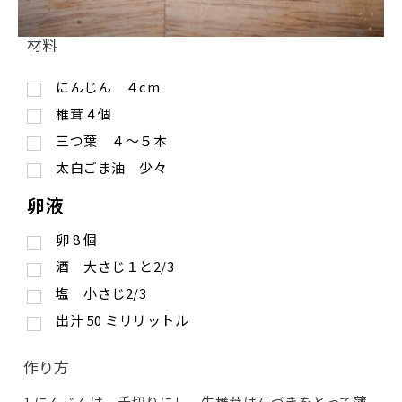
材料
にんじん ４cm
椎茸
4
個
三つ葉 ４〜５本
太白ごま油 少々
卵液
卵
8
個
酒 大さじ１と2/3
塩 小さじ2/3
出汁
50
ミリリットル
作り方
1.にんじんは、千切りにし、生椎茸は石づきをとって薄