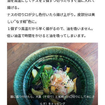
油を高温にしてナスを１個ずつ切ったらすぐ油に入れて
揚げる。
ナスの切り口が少し色付いたら揚げ上がり。皮部分は美
しい”なす紺”色に。
１個ずつ高温だから早く揚がるので、油を吸いません。
低い油温で時間をかけると油を吸ってしまいます。
器に盛り付けたら、大葉（千切り）と茗荷（小口切りにして水にさ
らす）をトッピング