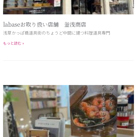
labaseお取り扱い店舗 釡浅商店
浅草かっぱ橋道具街のちょうど中間に建つ料理道具専門
もっと読む »