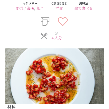
カテゴリー
CUISINE
調理法
野菜 / 海藻
,
魚介
洋食
生で食べる
分
4 人分
材料