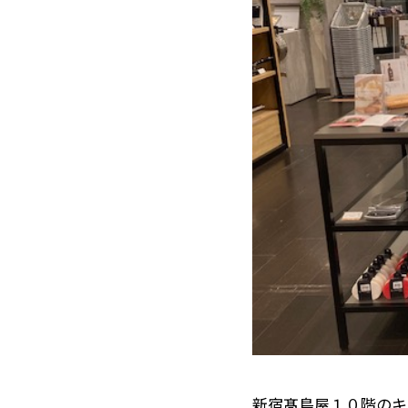
新宿髙島屋１０階のキ