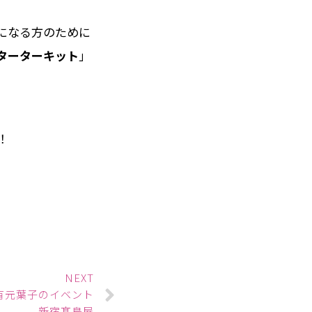
になる方のために
ターターキット
」
！
NEXT
有元葉子のイベント
新宿髙島屋