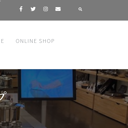
す
SE
ONLINE SHOP
プ