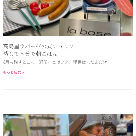
高島屋ラバーゼ公式ショップ
蒸して５分で朝ごはん
8月も残すところ一週間。とはいえ、猛暑はまだまだ続
もっと読む »