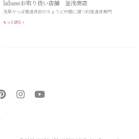
labaseお取り扱い店舗 釡浅商店
浅草かっぱ橋道具街のちょうど中間に建つ料理道具専門
もっと読む »
ー