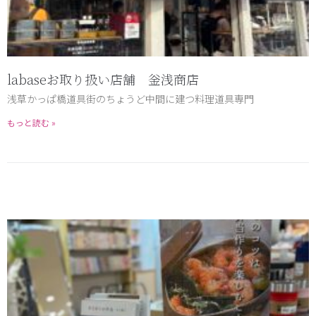
labaseお取り扱い店舗 釡浅商店
浅草かっぱ橋道具街のちょうど中間に建つ料理道具専門
もっと読む »