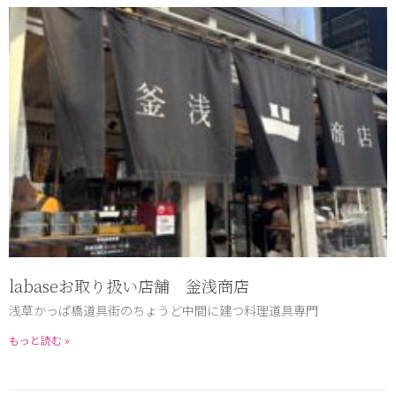
labaseお取り扱い店舗 釡浅商店
浅草かっぱ橋道具街のちょうど中間に建つ料理道具専門
もっと読む »